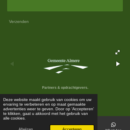
Verzenden
Partners & opdrachtgevers.
Deze website maakt gebruik van cookies om uw
T
I
L
F
W
ervaring te verbeteren en op maat gemaakte
i
n
i
a
h
advertenties weer te geven. Door op ‘Accepteren’
© 2026 Loma Creatives
k
s
n
c
a
te klikken, gaat u akkoord met het gebruik van
T
t
k
e
t
alle cookies.
o
a
e
b
s
k
g
d
o
A
r
I
o
p
Afwijzen
Accepteren